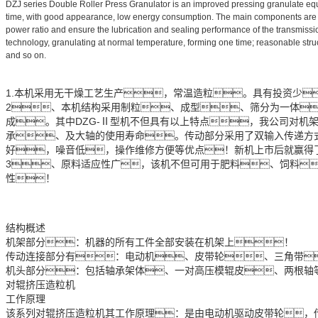
DZJ series Double Roller Press Granulator is an improved pressing granulate equ
time, with good appearance, low energy consumption. The main components are ma
power ratio and ensure the lubrication and sealing performance of the transmissio
technology, granulating at normal temperature, forming one time; reasonable struc
and so on.
1.本机采用无干燥工艺生产，常温造粒。具有投资少
2、本机结构采用制粒、成型、筛分为一体
成。其中DZG-Ⅱ型机不但具有以上特点，我公司对
承、及大轴的使用寿命。传动部分采用了双输入传递方
好，噪音低，操作维修方便等优点！新机上市后就赢得了
3、原料适应性广，该机不但可用于肥料、饲料
性！
结构概述
机架部分：机器的所有工件全部安装在机架上！
传动连接部分有：电动机、皮带轮、三角带
机头部分：包括轴承架体、一对高压模辊皮、两根轴
对辊挤压造粒机
工作原理
该系列对辊挤压造粒机其工作原理：是由电动机驱动皮带轮，传