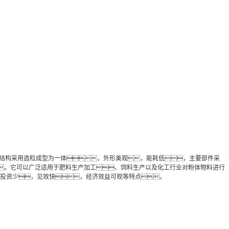
机结构采用造粒成型为一体，外形美观，能耗低，主要部件采
。它可以广泛适用于肥料生产加工、饲料生产以及化工行业对粉体物料进行
投资少，见效快，经济效益可观等特点。