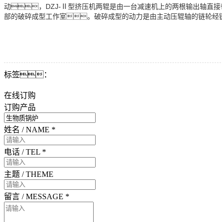
动，DZJ-Ⅱ型挤压机两辊是由一台减速机上的两根输出轴直
部的破碎成型工作室。破碎成型的动力是由主动压辊轴的链轮经
标签：
在线订购
订购产品
姓名 / NAME
*
电话 / TEL
*
主题 / THEME
留言 / MESSAGE
*