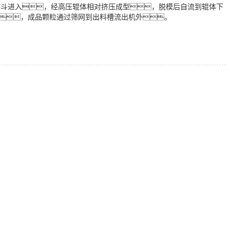
料斗进入，经高压辊体相对挤压成型，脱模后自流到辊体下
分，成品颗粒通过筛网到出料槽流出机外。