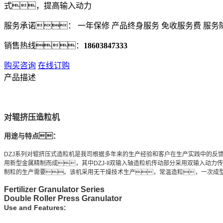
式，提高输入动力
服务承诺：
一年
保修 产品终身服务
免收服务费
服务
销售热线：
18603847333
购买咨询
在线订购
产品描述
对辊挤压造粒机
用途与特点：
DZJ系列对辊挤压式造粒机是我司根据多年来的生产经验和客户在生产实践中的反
用新型金属精制而成，其中DZJ-II双输入轴造粒机传动部分采用双输入
制粒的生产需要。该机采用无干燥技术生产，常温造粒，一次成
Fertilizer Granulator Series
Double Roller
Press
Granulator
Use and Features: