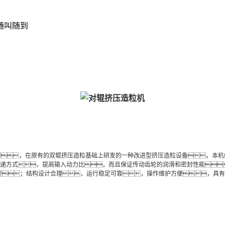
随叫随到
馈，在原有的双辊挤压造粒基础上研发的一种改进型挤压造粒设备。本
动力传递方式，提高输入动力比，而且保证传动齿轮的润滑和密封性能
型；结构设计合理，运行稳定可靠，操作维护方便，具有