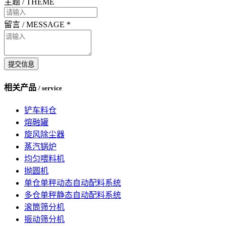
主题 / THEME
留言 / MESSAGE
*
提交信息
相关产品
/ service
铲车料仓
熔融罐
旋风除尘器
蒸汽锅炉
均匀喂料机
抛圆机
单仓单秤动态自动配料系统
多仓单秤静态自动配料系统
滚筒筛分机
振动筛分机